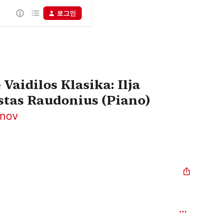
로그인
Vaidilos Klasika: Ilja
stas Raudonius (Piano)
onov