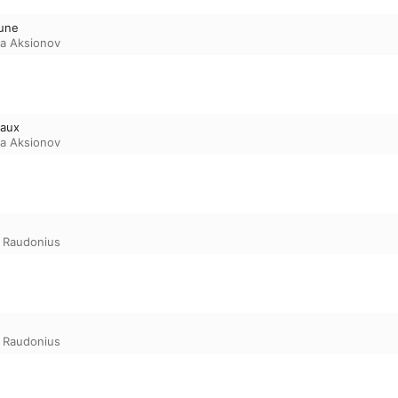
Lune
lja Aksionov
eaux
lja Aksionov
 Raudonius
 Raudonius