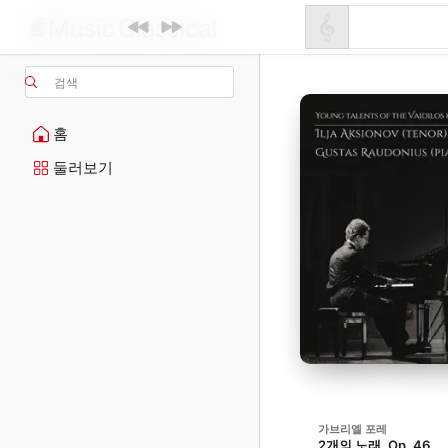
검색
홈
둘러보기
가브리엘 포레
2개의 노래, Op. 46