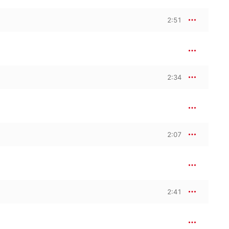
2:51
2:34
2:07
2:41