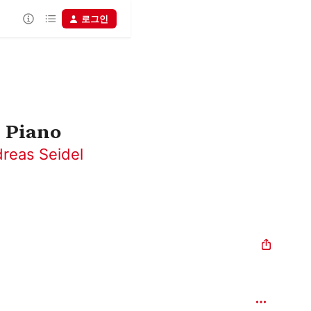
로그인
& Piano
reas Seidel