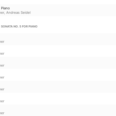
d Piano
her
,
Andreas Seidel
 SONATA NO. 5 FOR PIANO
her
her
her
her
her
her
her