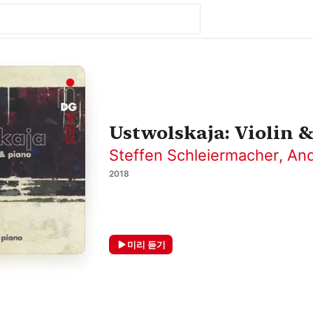
Ustwolskaja: Violin 
Steffen Schleiermacher
,
And
2018
미리 듣기