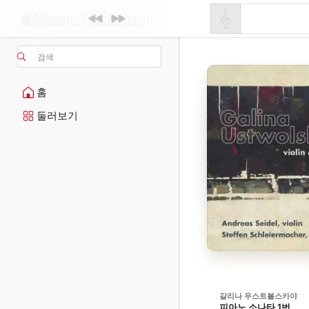
검색
홈
둘러보기
갈리나 우스트볼스카야
피아노 소나타 1번