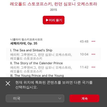
레오폴드 스토코프스키
,
런던 심포니 오케스트라
2015
미리 듣기
니콜라이 림스키코르사코프
45:48
셰헤라자데, Op. 35
I. The Sea and Sinbad's Ship
10:04
에리히 그루엔버그
,
런던 심포니 오케스트라
,
레오폴드 스토코프스키
II. The Story of the Calender Prince
11:42
에리히 그루엔버그
,
런던 심포니 오케스트라
,
레오폴드 스토코프스키
III. The Young Prince and the Young
Princess
11:52
현재 위치에 특화된 콘텐츠를 보려면 다른 국가를
런던 심포니 오케스트라
,
에리히 그루엔버그
,
선택하십시오.
레오폴드 스토코프스키
IV. Festival at Bagdad - The Sea - The
Shipwreck
12:09
미국
계속
에리히 그루엔버그
,
런던 심포니 오케스트라
,
레오폴드 스토코프스키