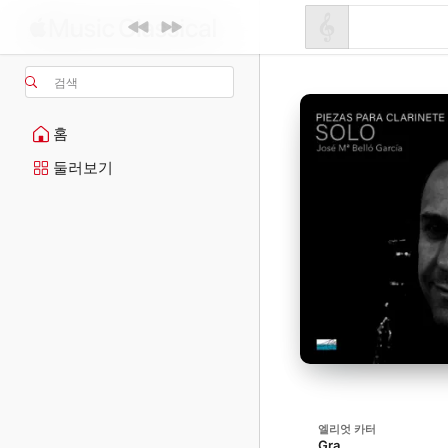
검색
홈
둘러보기
엘리엇 카터
Gra