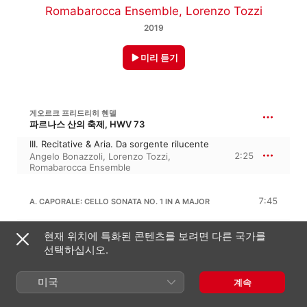
Romabarocca Ensemble
,
Lorenzo Tozzi
2019
미리 듣기
게오르크 프리드리히 헨델
파르나스 산의 축제, HWV 73
III. Recitative & Aria. Da sorgente rilucente
2:25
Angelo Bonazzoli
,
Lorenzo Tozzi
,
Romabarocca Ensemble
7:45
A. CAPORALE: CELLO SONATA NO. 1 IN A MAJOR
I. Adagio
현재 위치에 특화된 콘텐츠를 보려면 다른 국가를
1:58
Lorenzo Tozzi
,
Romabarocca Ensemble
,
선택하십시오.
Renato Criscuolo
II. Spiritoso
2:27
Renato Criscuolo
,
Lorenzo Tozzi
,
미국
계속
Romabarocca Ensemble
III. Vivace