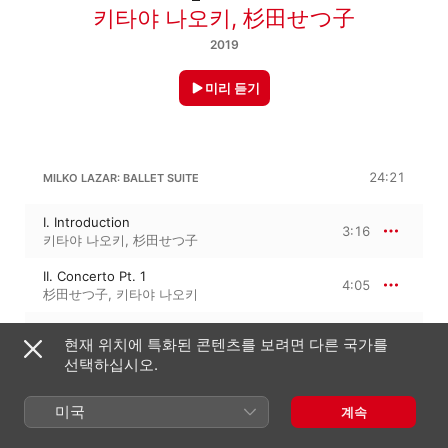
키타야 나오키
,
杉田せつ子
2019
미리 듣기
24:21
MILKO LAZAR: BALLET SUITE
I. Introduction
3:16
키타야 나오키
,
杉田せつ子
II. Concerto Pt. 1
4:05
杉田せつ子
,
키타야 나오키
III. Obscure Dance
5:56
현재 위치에 특화된 콘텐츠를 보려면 다른 국가를
키타야 나오키
,
杉田せつ子
선택하십시오.
IV. Sicilia
4:46
키타야 나오키
,
杉田せつ子
미국
계속
V. Concerto Pt. 2
2:40