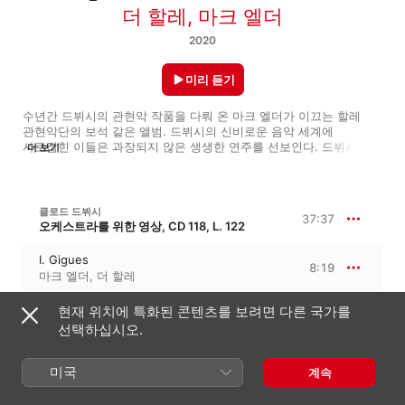
더 할레
,
마크 엘더
2020
미리 듣기
수년간 드뷔시의 관현악 작품을 다뤄 온 마크 엘더가 이끄는 할레 
관현악단의 보석 같은 앨범. 드뷔시의 신비로운 음악 세계에 
사로잡힌 이들은 과장되지 않은 생생한 연주를 선보인다. 드뷔시의 
더 보기
대표작으로 꼽히는 작품 '영상'에서는 활력 넘치고 화려한 음색으로 
한 폭의 그림을 보는 듯하다. '이베리아'에서는 선명하고 생동감 
넘치는 연주를, '목신의 오후에의 전주곡'에서는 뛰어난 연주을 
들려준다. 세계 초연인 콜린 매튜스의 '영상' 제2집에선 정교하고 
클로드 드뷔시
37:37
아름다운 오케스트레이션을 자랑한다.
오케스트라를 위한 영상, CD 118, L. 122
I. Gigues
8:19
마크 엘더
,
더 할레
II. IIa. Ibéria - Par les rues et par les
현재 위치에 특화된 콘텐츠를 보려면 다른 국가를
chemins
7:33
선택하십시오.
더 할레
,
마크 엘더
III. IIb. Les Parfums de la Nuit
8:43
미국
계속
마크 엘더
,
더 할레