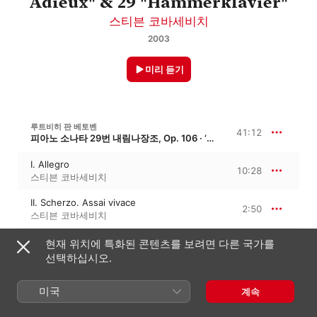
Adieux" & 29 "Hammerklavier"
스티븐 코바세비치
2003
미리 듣기
루트비히 판 베토벤
41:12
피아노 소나타 29번 내림나장조, Op. 106 · ‘함머클라비어’
I. Allegro
10:28
스티븐 코바세비치
II. Scherzo. Assai vivace
2:50
스티븐 코바세비치
III. Adagio sostenuto. Appassionato e con
현재 위치에 특화된 콘텐츠를 보려면 다른 국가를
molto sentimento
16:26
선택하십시오.
스티븐 코바세비치
IV. Introduzione. Largo - Fuga. Allegro
risoluto
11:27
미국
계속
스티븐 코바세비치