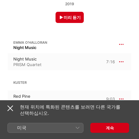
2019
미리 듣기
EMMA O'HALLORAN
Night Music
Night Music
7:16
PRISM Quartet
KUSTER
Red Pine
9:03
PRISM Quartet
현재 위치에 특화된 콘텐츠를 보려면 다른 국가를
선택하십시오.
스티븐 맥키
26:29
동물, 채소, 광물
미국
계속
I. Jackass
6:24