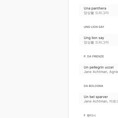
Una panthera
앙상블 드라그마
UNG LION SAY
Ung lion say
앙상블 드라그마
P. DA FIRENZE
Un pellegrin uccel
Jane Achtman
,
Agni
DA BOLOGNA
Un bel sparver
Jane Achtman
,
마르
F. 란디니