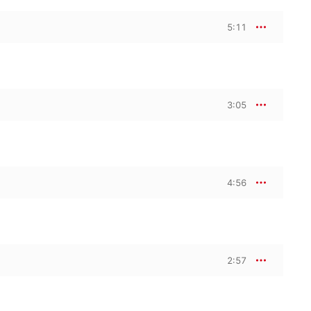
5:11
3:05
4:56
2:57