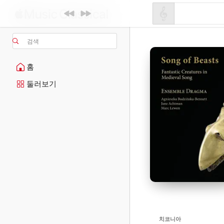
검색
홈
둘러보기
치코니아