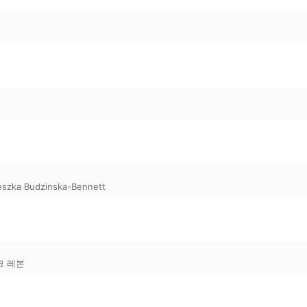
eszka Budzinska-Bennett
크 레본