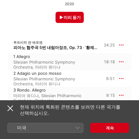
2020
미리 듣기
루트비히 판 베토벤
34:25
피아노 협주곡 5번 내림마장조, Op. 73 · ‘황제 협주곡’
1 Allegro
18:18
Silesian Philharmonic Symphony
Orchestra
,
마리아 유디나
2 Adagio un poco mosso
6:51
Silesian Philharmonic Symphony
Orchestra
,
마리아 유디나
3 Rondo. Allegro
9:15
마리아 유디나
,
Silesian Philharmonic
Symphony Orchestra
현재 위치에 특화된 콘텐츠를 보려면 다른 국가를
선택하십시오.
드미트리 쇼스타코비치
12:07
24개의 전주곡과 푸가, Op. 87
미국
계속
Prelude
2:18
마리아 유디나