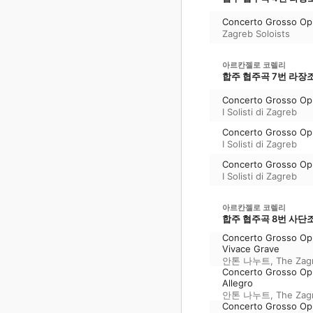
Concerto Grosso Op. 
Zagreb Soloists
아르칸젤로 코렐리
합주 협주곡 7번 라장조, 
Concerto Grosso Op. 
I Solisti di Zagreb
Concerto Grosso Op. 6
I Solisti di Zagreb
Concerto Grosso Op. 
I Solisti di Zagreb
아르칸젤로 코렐리
합주 협주곡 8번 사단조, 
Concerto Grosso Op.
Vivace Grave
안톤 나누트
,
The Zagr
Concerto Grosso Op.
Allegro
안톤 나누트
,
The Zagr
Concerto Grosso Op.