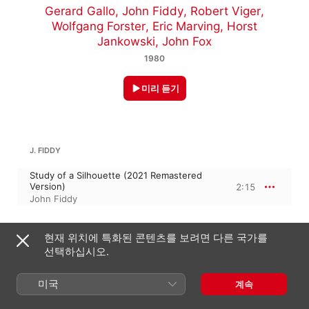
Gerard Gallo
,
John Fiddy
,
Robert Viger
,
Wolfgang Forster
,
Eric Marving
,
Horst
Jankowski
,
John Fox
1980
미리 듣기
J. FIDDY
Study of a Silhouette (2021 Remastered
Version)
2:15
John Fiddy
ERIC MARVING
현재 위치에 특화된 콘텐츠를 보려면 다른 국가를
선택하십시오.
Florestan (2021 Remastered Version)
2:45
Eric Marving
미국
계속