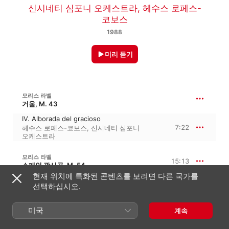
신시네티 심포니 오케스트라
,
헤수스 로페스-
코보스
1988
미리 듣기
모리스 라벨
거울, M. 43
IV. Alborada del gracioso
7:22
헤수스 로페스-코보스
,
신시네티 심포니
오케스트라
모리스 라벨
15:13
스페인 광시곡, M. 54
현재 위치에 특화된 콘텐츠를 보려면 다른 국가를
I. Prélude à la nuit
선택하십시오.
4:24
헤수스 로페스-코보스
,
신시네티 심포니
오케스트라
II. Malagueña
미국
계속
2:02
헤수스 로페스-코보스
,
신시네티 심포니
오케스트라