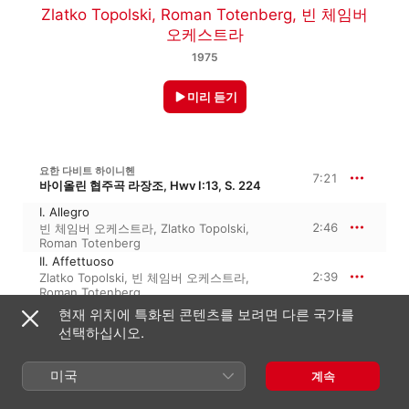
Zlatko Topolski
,
Roman Totenberg
,
빈 체임버
오케스트라
1975
미리 듣기
요한 다비트 하이니헨
7:21
바이올린 협주곡 라장조, Hwv I:13, S. 224
I. Allegro
2:46
빈 체임버 오케스트라
,
Zlatko Topolski
,
Roman Totenberg
II. Affettuoso
2:39
Zlatko Topolski
,
빈 체임버 오케스트라
,
Roman Totenberg
III. Presto
현재 위치에 특화된 콘텐츠를 보려면 다른 국가를
1:55
빈 체임버 오케스트라
,
Zlatko Topolski
,
선택하십시오.
Roman Totenberg
미국
계속
요한 게오르크 피젠델
Violin Concerto E-Flat Major, Jung I.3