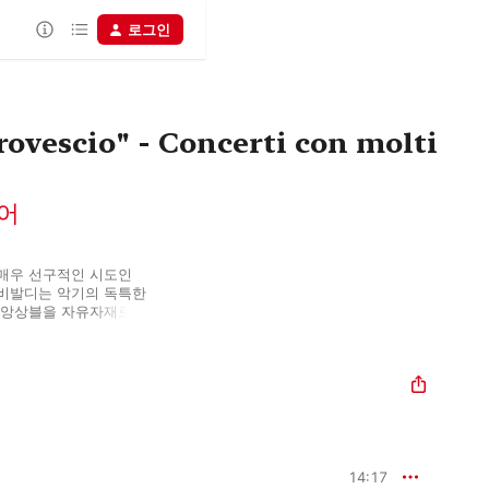
로그인
 rovescio" - Concerti con molti
어
매우 선구적인 시도인 
비발디는 악기의 독특한 
 앙상블을 자유자재로 
불어넣었죠. 독특한 
 있습니다. 비발디 
블로 멋지게 구현한 
14:17