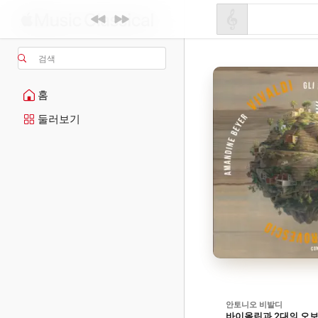
검색
홈
둘러보기
안토니오 비발디
바이올린과 2대의 오보에