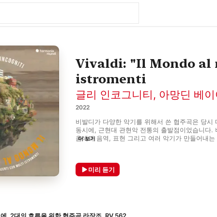
Vivaldi: "Il Mondo al
istromenti
글리 인코그니티
,
아망딘 베이
2022
비발디가 다양한 악기를 위해서 쓴 협주곡은 당시 
동시에, 근현대 관현악 전통의 출발점이었습니다. 
음색과 음역, 표현 그리고 여러 악기가 만들어내는
더 보기
활용해 대담한 표현을 시도했고, 넘치는 상상력을 
개성을 지닌 그의 음악에는 시대를 초월하는 매력이
작품에 담긴 현대적 면모와 파격을 시대 악기 앙상
미리 듣기
앨범입니다.
, 2대의 호른을 위한 협주곡 라장조, RV 562