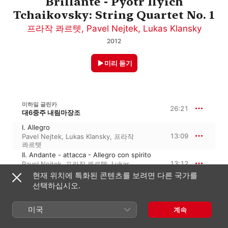
Brillante - Pyotr Ilyich
Tchaikovsky: String Quartet No. 1
프라작 콰르텟
,
Pavel Nejtek
,
Lukas Klansky
2012
미리 듣기
미하일 글린카
26:21
대6중주 내림마장조
I. Allegro
13:09
Pavel Nejtek
,
Lukas Klansky
,
프라작
콰르텟
II. Andante - attacca - Allegro con spirito
13:12
Pavel Nejtek
,
프라작 콰르텟
,
Lukas
Klansky
현재 위치에 특화된 콘텐츠를 보려면 다른 국가를
선택하십시오.
표트르 일리치 차이콥스키
30:34
현악 4중주 1번 라장조, Op. 11, TH 111
미국
계속
I. Moderato e semplice
10:41