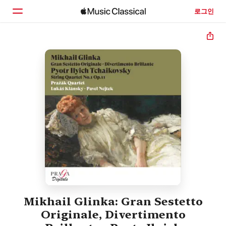
로그인
홈
둘러보기
검색
Mikhail Glinka: Gran Sestetto
Originale, Divertimento