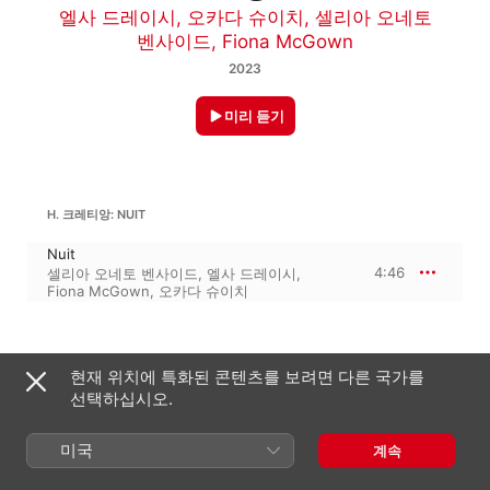
엘사 드레이시
,
오카다 슈이치
,
셀리아 오네토
벤사이드
,
Fiona McGown
2023
미리 듣기
H. 크레티앙: NUIT
Nuit
4:46
셀리아 오네토 벤사이드
,
엘사 드레이시
,
Fiona McGown
,
오카다 슈이치
2023년 6월 16일

현재 위치에 특화된 콘텐츠를 보려면 다른 국가를
1개 트랙 · 4분

℗ 2022 La Boite à Pépites
선택하십시오.
음반 회사
미국
계속
La Boîte à Pépites