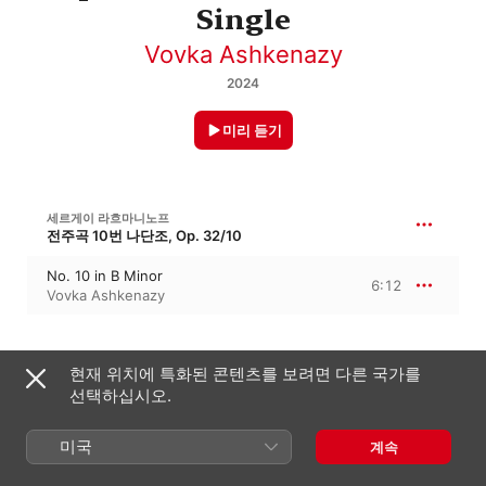
Single
Vovka Ashkenazy
2024
미리 듣기
세르게이 라흐마니노프
전주곡 10번 나단조, Op. 32/10
No. 10 in B Minor
6:12
Vovka Ashkenazy
2024년 1월 19일

현재 위치에 특화된 콘텐츠를 보려면 다른 국가를
1개 트랙 · 6분

선택하십시오.
℗ 2024 Halidon
미국
계속
음반 회사
Halidon