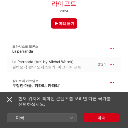
라이프트
2024
미리 듣기
프란시스코 알론소
La parranda
La Parranda (Arr. by Michal Worek)
3:24
필하모닉 관악 오케스트라
,
마크 라이프트
살바토레 카르딜로
무정한 마음, ‘카타리, 카타리’
Core 'Ngrato (Arr. by Jirka Kadlec)
현재 위치에 특화된 콘텐츠를 보려면 다른 국가를
4:05
필하모닉 관악 오케스트라
,
마크 라이프트
선택하십시오.
미국
계속
R. MARENCO