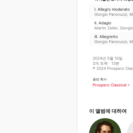
I. Allegro moderato
Giorgio Paronuzzi
,
M
II. Adagio
Martin Zeller
,
Giorgi
III. Allegretto
Giorgio Paronuzzi
,
M
2024년 5월 10일

3개 트랙 · 13분

℗ 2024 Prospero Clas
음반 회사
Prospero Classical
이 앨범에 대하여