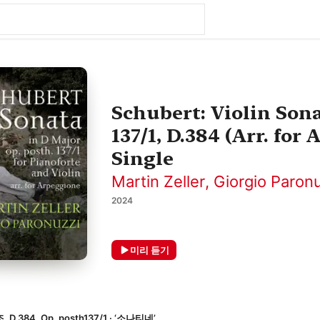
Schubert: Violin Sona
137/1, D.384 (Arr. for
Single
Martin Zeller
,
Giorgio Paron
2024
미리 듣기
384, Op. posth137/1 · ‘소나티네’