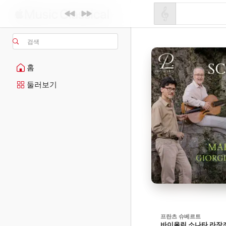
검색
홈
둘러보기
프란츠 슈베르트
바이올린 소나타 라장조, D 