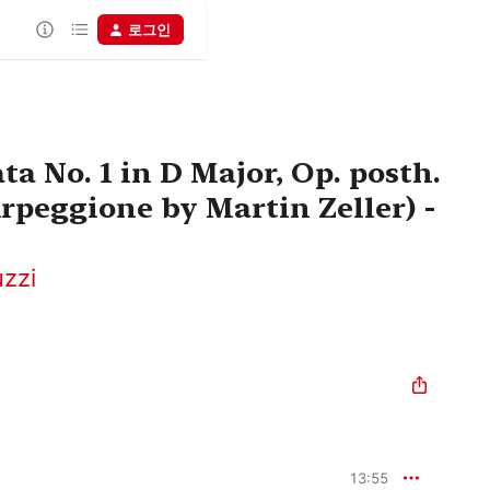
로그인
ta No. 1 in D Major, Op. posth.
 Arpeggione by Martin Zeller) -
uzzi
13:55