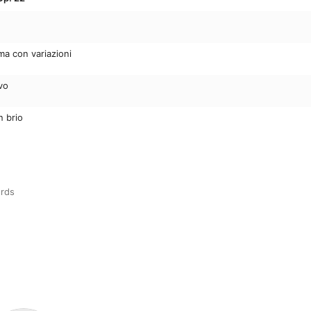
ema con variazioni
vo
n brio
rds