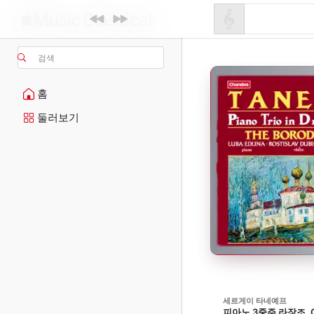
검색
홈
둘러보기
세르게이 타네예프
피아노 3중주 라장조, O