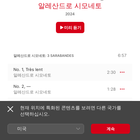
알레산드로 시모네토
2024
미리 듣기
6:57
알레산드로 시모네토: 3 SARABANDES
No. 1, Très lent
2:30
알레산드로 시모네토
No. 2, —
1:28
알레산드로 시모네토
No. 3, Lent et douloureux
2:57
현재 위치에 특화된 콘텐츠를 보려면 다른 국가를
알레산드로 시모네토
선택하십시오.
미국
계속
2024년 9월 13일

3개 트랙 · 6분
