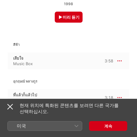
1998
미리 듣기
สีฟ้า
เสียใจ
3:58
Music Box
อุกฤษณ์ พลางกูร
ที่แล้วก็แล้วไป
3:18
Music Box
현재 위치에 특화된 콘텐츠를 보려면 다른 국가를
선택하십시오.
จาตุรนต์ เอมซ์บุตร
미국
계속
เกี่ยวก้อย
5:28