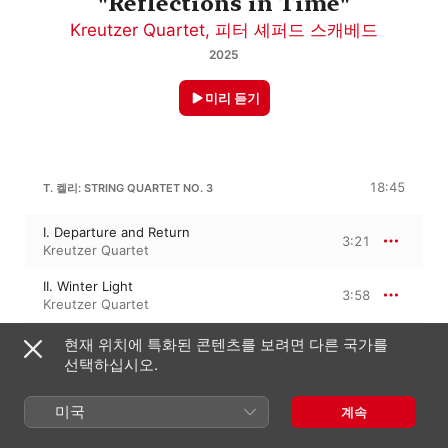
"Reflections in Time"
Kreutzer Quartet
,
피터 셰퍼드 스캐베드
2025
미리 듣기
18:45
T. 켈리: STRING QUARTET NO. 3
I. Departure and Return
3:21
Kreutzer Quartet
II. Winter Light
3:58
Kreutzer Quartet
III. Dance
현재 위치에 특화된 콘텐츠를 보려면 다른 국가를
3:44
Kreutzer Quartet
선택하십시오.
IV. Sea Ground
4:31
미국
계속
Kreutzer Quartet