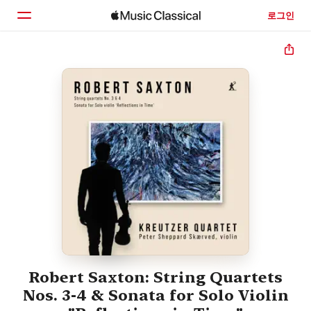
로그인
홈
둘러보기
검색
Robert Saxton: String Quartets
Nos. 3-4 & Sonata for Solo Violin