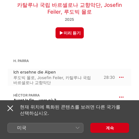
카탈루냐 국립 바르셀로나 교향악단
,
Josefin
Feiler
,
루도빅 몰로
2025
미리 듣기
H. PARRA
Ich ersehne die Alpen
28:30
루도빅 몰로
,
Josefin Feiler
,
카탈루냐 국립
바르셀로나 교향악단
HÈCTOR PARRA
Avant la fin... vers où ?
현재 위치에 특화된 콘텐츠를 보려면 다른 국가를
Avant la fin. vers où?
선택하십시오.
35:00
루도빅 몰로
,
카탈루냐 국립 바르셀로나
교향악단
미국
계속