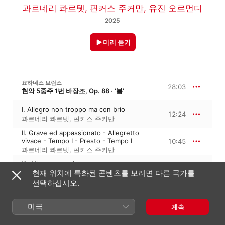
과르네리 콰르텟
,
핀커스 주커만
,
유진 오르먼디
2025
미리 듣기
요하네스 브람스
28:03
현악 5중주 1번 바장조, Op. 88 · ‘봄’
I. Allegro non troppo ma con brio
12:24
과르네리 콰르텟
,
핀커스 주커만
II. Grave ed appassionato - Allegretto
vivace - Tempo I - Presto - Tempo I
10:45
과르네리 콰르텟
,
핀커스 주커만
III. Allegro energico
4:53
현재 위치에 특화된 콘텐츠를 보려면 다른 국가를
과르네리 콰르텟
,
핀커스 주커만
선택하십시오.
요하네스 브람스
27:36
현악 5중주 2번 사장조, Op. 111
미국
계속
I. Allegro non troppo, ma con brio