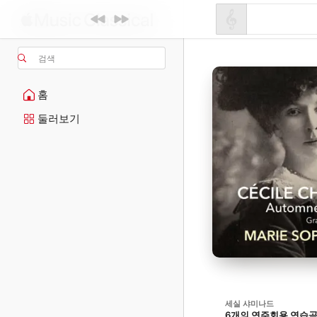
검색
홈
둘러보기
세실 샤미나드
6개의 연주회용 연습곡, 