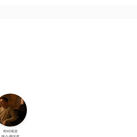
하비에르
에스쿠데로