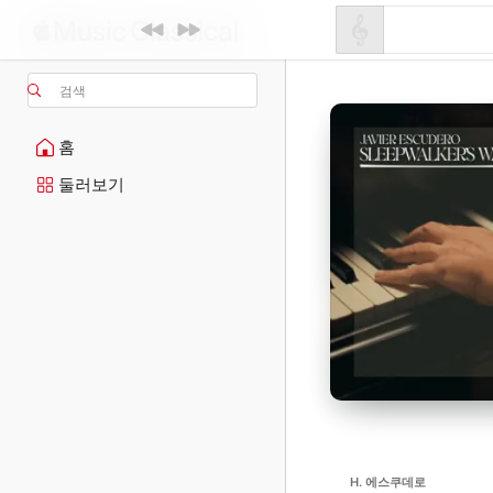
검색
홈
둘러보기
H. 에스쿠데로