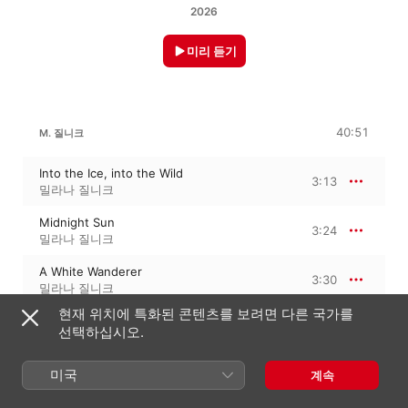
2026
미리 듣기
40:51
M. 질니크
Into the Ice, into the Wild
3:13
밀라나 질니크
Midnight Sun
3:24
밀라나 질니크
A White Wanderer
3:30
밀라나 질니크
현재 위치에 특화된 콘텐츠를 보려면 다른 국가를
Beyond the 81st Parallel
3:13
선택하십시오.
밀라나 질니크
Through the Pack Ice
미국
계속
3:15
밀라나 질니크