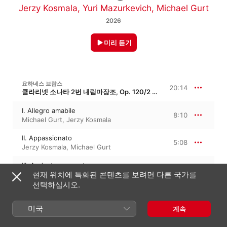
Jerzy Kosmala
,
Yuri Mazurkevich
,
Michael Gurt
2026
미리 듣기
요하네스 브람스
20:14
클라리넷 소나타 2번 내림마장조, Op. 120/2 · ‘비올라 소나타 2번’
I. Allegro amabile
8:10
Michael Gurt
,
Jerzy Kosmala
II. Appassionato
5:08
Jerzy Kosmala
,
Michael Gurt
III. Andante con moto
6:56
현재 위치에 특화된 콘텐츠를 보려면 다른 국가를
Michael Gurt
,
Jerzy Kosmala
선택하십시오.
막스 브루흐
콜 니드라이, Op. 47 · ‘히브리 선율에 의한 아다지오’
미국
계속
Kol nidrei, Op. 47 (Arr. for Viola & Piano by