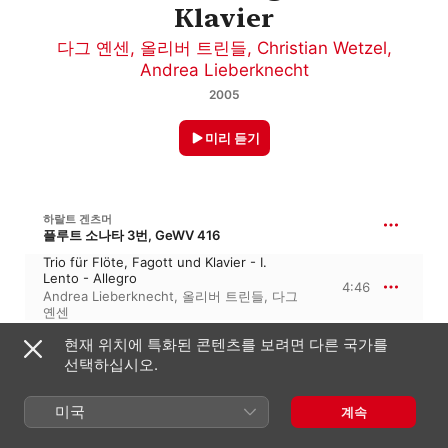
Klavier
다그 옌센
,
올리버 트린들
,
Christian Wetzel
,
Andrea Lieberknecht
2005
미리 듣기
하랄트 겐츠머
플루트 소나타 3번, GeWV 416
Trio für Flöte, Fagott und Klavier - I.
Lento - Allegro
4:46
Andrea Lieberknecht
,
올리버 트린들
,
다그
옌센
현재 위치에 특화된 콘텐츠를 보려면 다른 국가를
1:08:59
겐츠머
선택하십시오.
Trio für Flöte, Fagott und Klavier - II.
미국
Andante Tranquillo
계속
4:57
다그 옌센
,
Andrea Lieberknecht
,
올리버
트린들