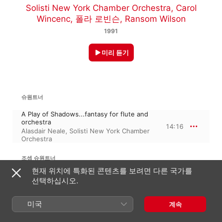
Solisti New York Chamber Orchestra
,
Carol
Wincenc
,
폴라 로빈슨
,
Ransom Wilson
1991
미리 듣기
슈원트너
A Play of Shadows...fantasy for flute and
orchestra
14:16
Alasdair Neale
,
Solisti New York Chamber
Orchestra
조셉 슈원트너
2 Poems
현재 위치에 특화된 콘텐츠를 보려면 다른 국가를
선택하십시오.
Black Anemones
4:47
Brian Zeger
,
Ransom Wilson
미국
계속