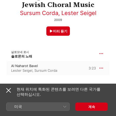
Jewish Choral Music
Sursum Corda
,
Lester Seigel
2009
미리 듣기
살로모네 로시
솔로몬의 노래
Al Naharot Bavel
3:23
Lester Seigel
,
Sursum Corda
B'TSEIT YISRAEL / IN EXITU ISRAEL
현재 위치에 특화된 콘텐츠를 보려면 다른 국가를
선택하십시오.
B'Tseit Yisrael / In Exitu Israel
2:20
Lester Seigel
,
Stan Nelson
,
Sursum Corda
미국
계속