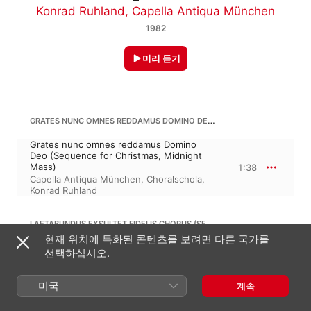
Konrad Ruhland
,
Capella Antiqua München
1982
미리 듣기
GRATES NUNC OMNES REDDAMUS DOMINO DEO (SEQUENCE FOR CHRISTMAS, MIDNIGHT MASS)
Grates nunc omnes reddamus Domino
Deo (Sequence for Christmas, Midnight
Mass)
1:38
Capella Antiqua München
,
Choralschola
,
Konrad Ruhland
LAETABUNDUS EXSULTET FIDELIS CHORUS (SEQUENCE FOR CHRISTMAS, THIRD MASS)
현재 위치에 특화된 콘텐츠를 보려면 다른 국가를
Laetabundus exsultet fidelis chorus
선택하십시오.
(Sequence for Christmas, Third Mass)
2:56
Konrad Ruhland
,
Choralschola
,
Capella
Antiqua München
미국
계속