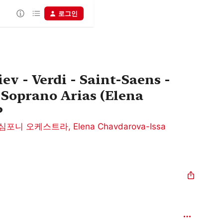
로그인
v - Verdi - Saint-Saens -
Soprano Arias (Elena
P
 심포니 오케스트라
,
Elena Chavdarova-Issa