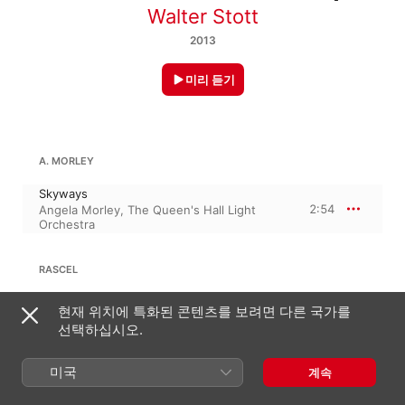
Walter Stott
2013
미리 듣기
A. MORLEY
Skyways
2:54
Angela Morley
,
The Queen's Hall Light
Orchestra
RASCEL
Arrivederci Roma
현재 위치에 특화된 콘텐츠를 보려면 다른 국가를
2:48
Richard Hayman Symphony Orchestra
선택하십시오.
미국
계속
PHILIP BUCHEL