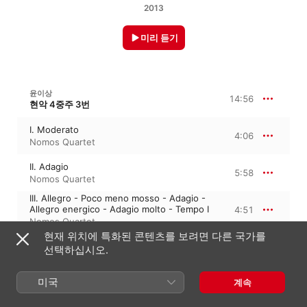
2013
미리 듣기
윤이상
14:56
현악 4중주 3번
I. Moderato
4:06
Nomos Quartet
II. Adagio
5:58
Nomos Quartet
III. Allegro - Poco meno mosso - Adagio -
Allegro energico - Adagio molto - Tempo I
4:51
Nomos Quartet
현재 위치에 특화된 콘텐츠를 보려면 다른 국가를
선택하십시오.
윤이상
콘체르티노
미국
계속
Concertino
16:57
Nomos Quartet
,
미에 미키