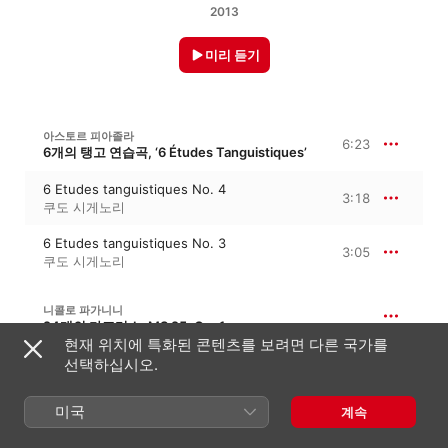
2013
미리 듣기
아스토르 피아졸라
6:23
6개의 탱고 연습곡, ‘6 Études Tanguistiques’
6 Etudes tanguistiques No. 4
3:18
쿠도 시게노리
6 Etudes tanguistiques No. 3
3:05
쿠도 시게노리
니콜로 파가니니
24개의 카프리스, MS 25, Op. 1
현재 위치에 특화된 콘텐츠를 보려면 다른 국가를
Caprice No. 24
선택하십시오.
5:16
쿠도 시게노리
미국
계속
사베리오 메르카단테
La ci Darem la Mano