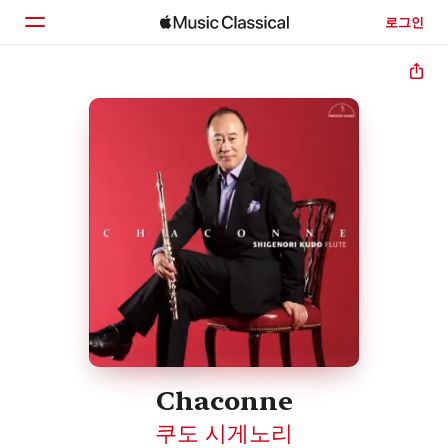
로그인
홈
둘러보기
검색
Chaconne
쿠도 시게노리