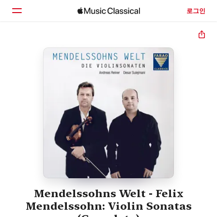
로그인
홈
둘러보기
검색
Mendelssohns Welt - Felix
Mendelssohn: Violin Sonatas