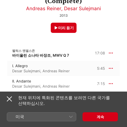
(Complete)
Andreas Reiner
,
Desar Sulejmani
2013
미리 듣기
펠릭스 멘델스존
17:08
바이올린 소나타 바장조, MWV Q 7
I. Allegro
5:45
Desar Sulejmani
,
Andreas Reiner
II. Andante
7:15
Desar Sulejmani
,
Andreas Reiner
III. Presto
현재 위치에 특화된 콘텐츠를 보려면 다른 국가를
4:07
Andreas Reiner
,
Desar Sulejmani
선택하십시오.
펠릭스 멘델스존
미국
계속
21:10
바이올린 소나타 바단조, Op. 4