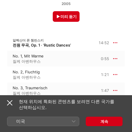
2005
미리 듣기
알렉산더 폰 쳄린스키
14:52
전원 무곡, Op. 1 · ‘Rustic Dances’
No. 1, Mit Warme
0:55
질케 아벤하우스
No. 2, Fluchtig
1:21
질케 아벤하우스
No. 3, Traumerisch
1:47
질케 아벤하우스
현재 위치에 특화된 콘텐츠를 보려면 다른 국가를
No. 4, Sehr schnell und leicht
1:13
선택하십시오.
질케 아벤하우스
No. 5, Hintraumend
미국
계속
2:12
질케 아벤하우스