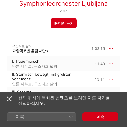
Symphonieorchester Ljubljana
2015
미리 듣기
구스타프 말러
1:03:16
교향곡 5번 올림다단조
I. Trauermarsch
11:49
안톤 나누트
,
구스타프 말러
II. Stürmisch bewegt, mit größter
vehemenz
13:11
안톤 나누트
,
구스타프 말러
III. Scherzo
15:28
안톤 나누트
,
구스타프 말러
현재 위치에 특화된 콘텐츠를 보려면 다른 국가를
선택하십시오.
IV. Adagietto
9:02
안톤 나누트
,
RSO Ljubljana
미국
계속
V. Rondo - Finale
13:43
Radio-Symphonieorchester Ljubljana
,
안톤