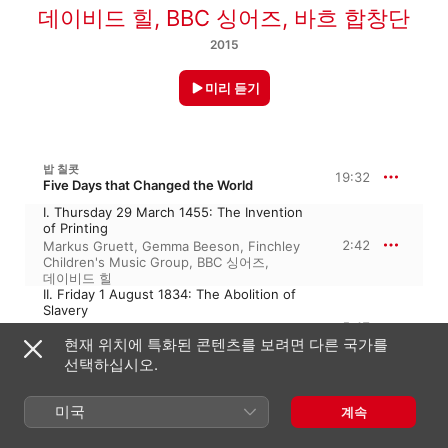
데이비드 힐
,
BBC 싱어즈
,
바흐 합창단
2015
미리 듣기
밥 칠콧
19:32
Five Days that Changed the World
I. Thursday 29 March 1455: The Invention
of Printing
2:42
Markus Gruett
,
Gemma Beeson
,
Finchley
Children's Music Group
,
BBC 싱어즈
,
데이비드 힐
II. Friday 1 August 1834: The Abolition of
Slavery
5:47
Finchley Children's Music Group
,
BBC
현재 위치에 특화된 콘텐츠를 보려면 다른 국가를
싱어즈
,
Markus Gruett
,
데이비드 힐
,
Gemma Beeson
선택하십시오.
III. Monday 14 December 1903: The First
Powered Flight
2:18
미국
데이비드 힐
,
Gemma Beeson
,
BBC 싱어즈
,
계속
Finchley Children's Music Group
,
Markus
Gruett