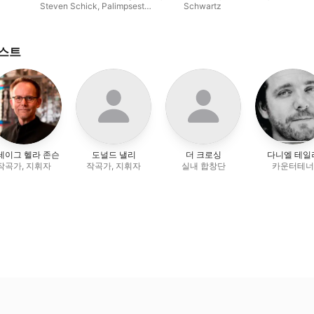
Steven Schick
,
Palimpsest
Schwartz
Ensemble
티스트
레이그 헬라 존슨
도널드 낼리
더 크로싱
다니엘 테일
작곡가, 지휘자
작곡가, 지휘자
실내 합창단
카운터테너