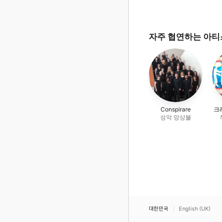
자주 협연하는 아
Conspirare
크
성악 앙상블
대한민국
English (UK)