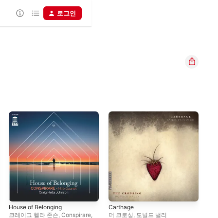
로그인
House of Belonging
Carthage
Emp
Voi
크레이그 헬라 존슨
,
Conspirare
,
더 크로싱
,
도널드 낼리