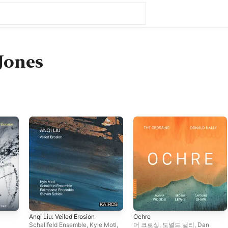
Jones
Anqi Liu: Veiled Erosion
Ochre
Schallfeld Ensemble
,
Kyle Motl
,
더 크로싱
,
도널드 낼리
,
Dan