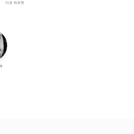
미로 콰르텟
Cho
러