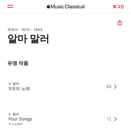
로그인
홈
작곡가 · 1879 - 1964
알마 말러
둘러보기
검색
유명 작품
A. 말러
36
5개의 노래
A. 말러
Four Songs
12
‘4 Lieder’