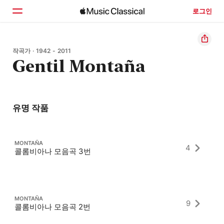
로그인
홈
작곡가 · 1942 - 2011
Gentil Montaña
둘러보기
검색
유명 작품
MONTAÑA
4
콜롬비아나 모음곡 3번
MONTAÑA
9
콜롬비아나 모음곡 2번