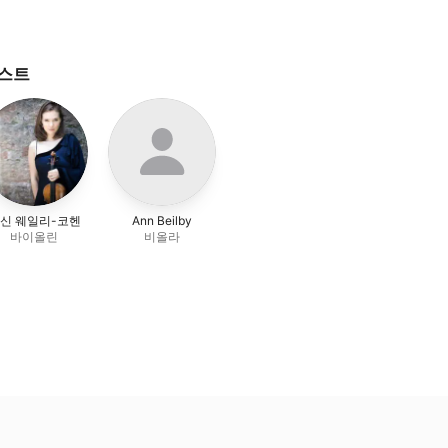
티스트
신 웨일리-코헨
Ann Beilby
바이올린
비올라