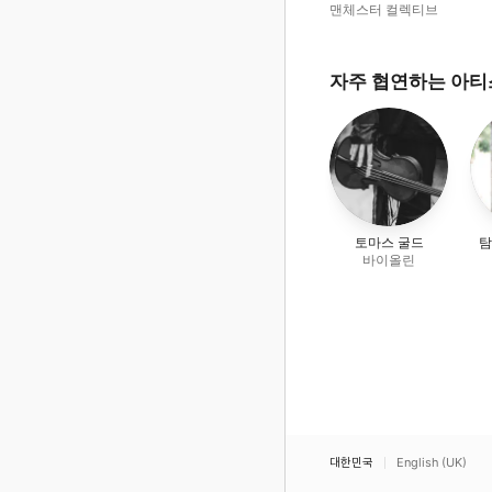
맨체스터 컬렉티브
자주 협연하는 아
토마스 굴드
탐
바이올린
대한민국
English (UK)