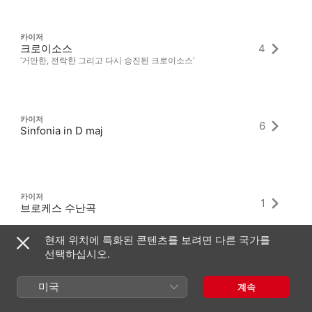
카이저
크로이소스
4
‘거만한, 전락한 그리고 다시 승진된 크로이소스’
카이저
6
Sinfonia in D maj
카이저
1
브로케스 수난곡
현재 위치에 특화된 콘텐츠를 보려면 다른 국가를
선택하십시오.
미국
계속
최신 앨범