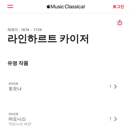
로그인
홈
작곡가 · 1674 - 1739
라인하르트 카이저
둘러보기
검색
유명 작품
카이저
1
포모나
카이저
아도니스
1
‘아도니스 여인’