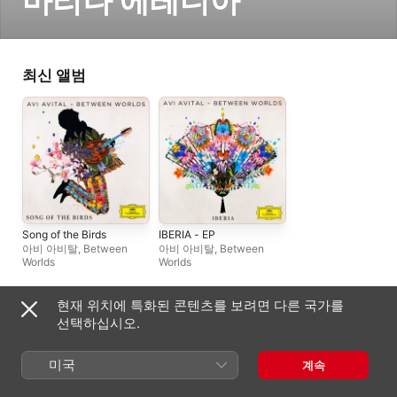
마리나 에레디아
최신 앨범
Song of the Birds
IBERIA - EP
아비 아비탈
,
Between
아비 아비탈
,
Between
Worlds
Worlds
현재 위치에 특화된 콘텐츠를 보려면 다른 국가를
자주 협연하는 아티스트
선택하십시오.
미국
계속