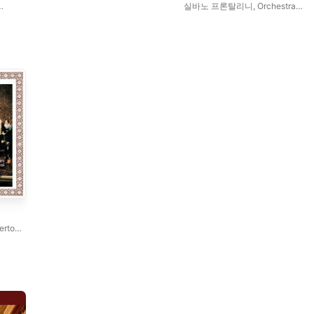
실바노 프론탈리니
,
Orchestra
Sinfonica Moldava
erto
우
,