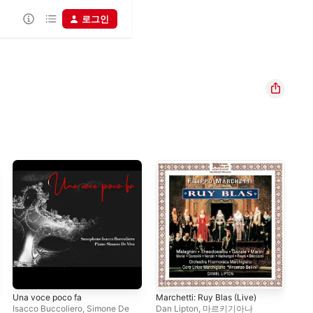
로그인
Una voce poco fa
Marchetti: Ruy Blas (Live)
Il 
Vig
Isacco Buccoliero
,
Simone De
Dan Lipton
,
마르키기아나