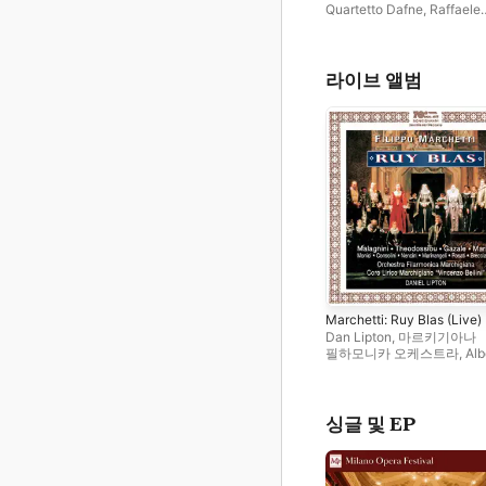
Liriche sui testi di Dante
Quartetto Dafne
,
Raffaele
Cortesi
,
Manuela Custer
라이브 앨범
Marchetti: Ruy Blas (Live)
Dan Lipton
,
마르키기아나
필하모니카 오케스트라
,
Alb
Gazale
,
디미트라 테오도시
Mario Malagnini
싱글 및 EP