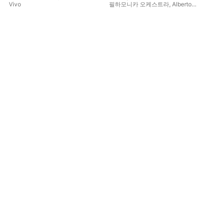
Vivo
필하모니카 오케스트라
,
Alberto
Dom
Gazale
,
디미트라 테오도시우
,
Mario Malagnini